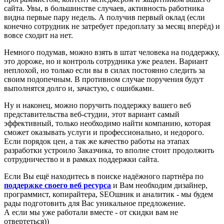
сайта. Увы, в большинстве случаев, активность работника
видна первые пару недель. А получив первый оклад (если
конечно сотрудник не затребует предоплату за месяц вперёд) и
вовсе сходит на нет.
Немного подумав, можно взять в штат человека на поддержку,
это дороже, но и контроль сотрудника уже реален. Вариант
неплохой, но только если вы в силах постоянно следить за
своим подопечным. В противном случае поручения будут
выполнятся долго и, зачастую, с ошибками.
Ну и наконец, можно поручить поддержку вашего веб
представительства веб-студии, этот вариант самый
эффективный, только необходимо найти компанию, которая
сможет оказывать услуги и профессионально, и недорого.
Если порядок цен, а так же качество работы на этапах
разработки устроило Заказчика, то вполне стоит продолжить
сотрудничество и в рамках поддержки сайта.
Если Вы ещё находитесь в поиске надёжного партнёра по
поддержке своего веб ресурса
и Вам необходим дизайнер,
программист, копирайтера, SEОшник и аналитик - мы будем
рады подготовить для Вас уникальное предложение.
А если мы уже работали вместе - от скидки вам не
отвертеться))